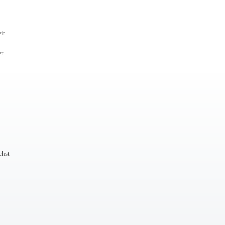
it
er
chst