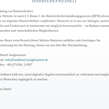
BARRIEREFREIHEIT
ärung zur Barrierefreiheit
e Website ist nach § 3 Absatz 1 des Barrierefreiheitsstärkungsgesetzes (BFSG) derze
t zur digitalen Barrierefreiheit verpflichtet. Dennoch ist es uns ein Anliegen, unsere
lte und Funktionen so barrierearm wie möglich bereitzustellen – im Rahmen unser
nischen und wirtschaftlichen Möglichkeiten.
ten Ihnen beim Besuch dieser Website Barrieren auffallen oder benötigen Sie
rstützung bei der Nutzung, freuen wir uns über Ihre Rückmeldung:
dhotel Jungbrunnen
ail:
info@landhotel-jungbrunnen.de
efon: +49 (37438) 21097
Feedback hilft uns, unser digitales Angebot kontinuierlich zu verbessern und mögli
len Menschen zugänglich zu machen.
len Dank!