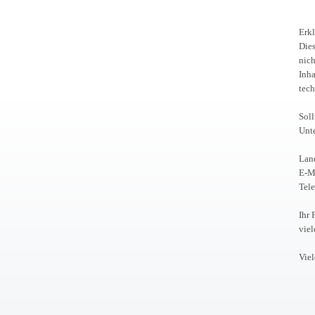
Erkl
Dies
nich
Inha
tech
Soll
Unte
Lan
E-M
Tel
Ihr 
vie
Vie