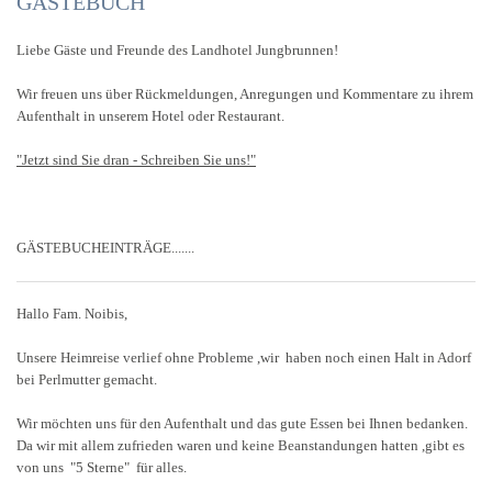
GÄSTEBUCH
RESTAURANT
Liebe Gäste und Freunde des Landhotel Jungbrunnen!
Wir freuen uns über Rückmeldungen, Anregungen und Kommentare zu ihrem
ZIMMER UND PREISE
Aufenthalt in unserem Hotel oder Restaurant.
WELLNESS
"Jetzt sind Sie dran - Schreiben Sie uns!"
RADON
GÄSTEBUCHEINTRÄGE.......
FREIZEIT-AKTIV
Hallo Fam. Noibis,
KONTAKT
Unsere Heimreise verlief ohne Probleme ,wir haben noch einen Halt in Adorf
GÄSTEBUCH
bei Perlmutter gemacht.
Wir möchten uns für den Aufenthalt und das gute Essen bei Ihnen bedanken.
Da wir mit allem zufrieden waren und keine Beanstandungen hatten ,gibt es
von uns "5 Sterne" für alles.