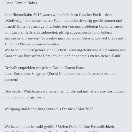
Liebe Familie Nobis,
über Himmelfahrt 2017 waren wir mehrfach zu Gast bei Euch – dem
„Kloßvoigt“ und seiner netten Frau - haben hochwertig geschlemmert und
manch‘ flotten Spruch gehört. Jedes der von uns probierten Gerichte wurde
von Euch einfallsreich zubereitet, pfiffig abgeschmeckt und äußerst
anspruchsvoll serviert. So merkte man bei jedem Bissen, wie viel Liebe mit in
Topf und Pfanne geworfen wurden.
Wir haben viele erzgebirg’sche Leckerli kennengelernt und die Krönung des
Ganzen war Eure offene Herzlichkeit, dafür nochmals vielen lieben Dank!
Deshalb empfehlen wir jedem Gast in Eurem Hause:
Lasst Euch ohne Sorge auf (Euch) Unbekanntes ein, Ihr werdet es nicht
bereuen!
Den beiden Wirtsleuten wünschen wir für die Zukunft allerbeste Gesundheit
und viele hungrige Gäste!
Wolfgang und Karin Junghanns aus Dresden / Mai 2017
Wir haben uns sehr wohl gefühlt! Vielen Dank für ihre Freundlichkeit,