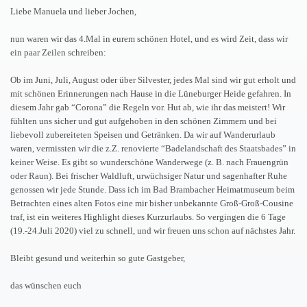
Liebe Manuela und lieber Jochen,
nun waren wir das 4.Mal in eurem schönen Hotel, und es wird Zeit, dass wir
ein paar Zeilen schreiben:
Ob im Juni, Juli, August oder über Silvester, jedes Mal sind wir gut erholt und
mit schönen Erinnerungen nach Hause in die Lüneburger Heide gefahren. In
diesem Jahr gab “Corona” die Regeln vor. Hut ab, wie ihr das meistert! Wir
fühlten uns sicher und gut aufgehoben in den schönen Zimmern und bei
liebevoll zubereiteten Speisen und Getränken. Da wir auf Wanderurlaub
waren, vermissten wir die z.Z. renovierte “Badelandschaft des Staatsbades” in
keiner Weise. Es gibt so wunderschöne Wanderwege (z. B. nach Frauengrün
oder Raun). Bei frischer Waldluft, urwüchsiger Natur und sagenhafter Ruhe
genossen wir jede Stunde. Dass ich im Bad Brambacher Heimatmuseum beim
Betrachten eines alten Fotos eine mir bisher unbekannte Groß-Groß-Cousine
traf, ist ein weiteres Highlight dieses Kurzurlaubs. So vergingen die 6 Tage
(19.-24.Juli 2020) viel zu schnell, und wir freuen uns schon auf nächstes Jahr.
Bleibt gesund und weiterhin so gute Gastgeber,
das wünschen euch